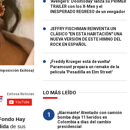
'Avengers: Doomsday' lanza su PRIMER
TRAILER con los X-Men y el
INESPERADO REGRESO de un vengador
JEFFRY FISCHMAN REINVENTA UN
CLÁSICO "EN ESTA HABITACIÓN" UNA
NUEVA VERSIÓN DE ESTE HIMNO DEL
ROCK EN ESPAÑOL
¡Freddy Krueger está de vuelta!
Paramount prepara un remake de la
mposición Exitosa)
película 'Pesadilla en Elm Street'
LO MÁS LEÍDO
¡Alarmante! Atentado con camión
1
bomba deja 11 heridos en
 Fondo Hay
Colombia a días del cambio
dida
de sus
presidencial