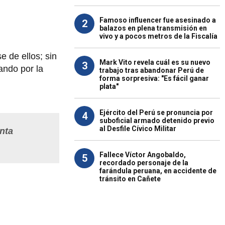
Famoso influencer fue asesinado a
2
balazos en plena transmisión en
vivo y a pocos metros de la Fiscalía
 de ellos; sin
Mark Vito revela cuál es su nuevo
3
ando por la
trabajo tras abandonar Perú de
forma sorpresiva: "Es fácil ganar
plata"
Ejército del Perú se pronuncia por
4
suboficial armado detenido previo
al Desfile Cívico Militar
nta
Fallece Víctor Angobaldo,
5
recordado personaje de la
farándula peruana, en accidente de
tránsito en Cañete