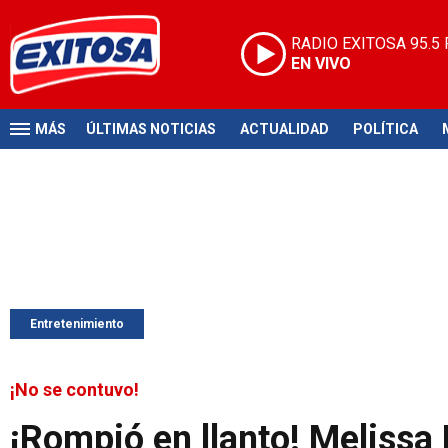
RADIO EXITOSA
95.5
EN VIVO
MÁS
ÚLTIMAS NOTICIAS
ACTUALIDAD
POLÍTICA
Entretenimiento
¡No se contuvo!
¡Rompió en llanto! Meliss