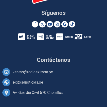
Síguenos
Contáctenos
ventas@radioexitosa.pe
exitosanoticias.pe
Av. Guardia Civil 670 Chorrillos