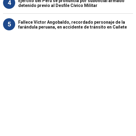
Ejército del Perú se pronuncia por suboficial armado
4
detenido previo al Desfile Cívico Militar
Fallece Víctor Angobaldo, recordado personaje de la
5
farándula peruana, en accidente de tránsito en Cañete