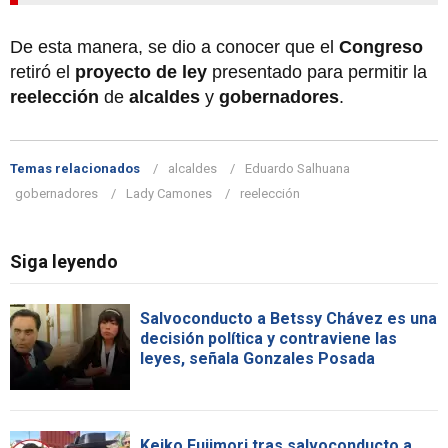
De esta manera, se dio a conocer que el
Congreso
retiró el
proyecto de ley
presentado para permitir la
reelección
de
alcaldes
y
gobernadores
.
Temas relacionados
alcaldes
Eduardo Salhuana
gobernadores
Lady Camones
reelección
Siga leyendo
Salvoconducto a Betssy Chávez es una
decisión política y contraviene las
leyes, señala Gonzales Posada
Keiko Fujimori tras salvoconducto a