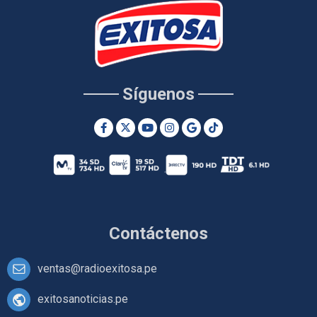
Síguenos
Contáctenos
ventas@radioexitosa.pe
exitosanoticias.pe