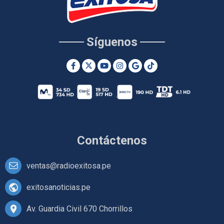
Síguenos
Contáctenos
ventas@radioexitosa.pe
exitosanoticias.pe
Av. Guardia Civil 670 Chorrillos