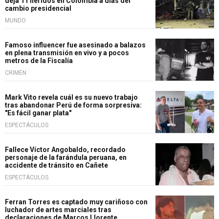
deja 11 heridos en Colombia a días del
cambio presidencial
MUNDO
Famoso influencer fue asesinado a balazos
en plena transmisión en vivo y a pocos
metros de la Fiscalía
CRIMEN
Mark Vito revela cuál es su nuevo trabajo
tras abandonar Perú de forma sorpresiva:
"Es fácil ganar plata"
ESPECTÁCULOS
Fallece Víctor Angobaldo, recordado
personaje de la farándula peruana, en
accidente de tránsito en Cañete
ESPECTÁCULOS
Ferran Torres es captado muy cariñoso con
luchador de artes marciales tras
declaraciones de Marcos Llorente