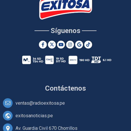
Síguenos
Contáctenos
ventas@radioexitosa.pe
exitosanoticias.pe
Av. Guardia Civil 670 Chorrillos