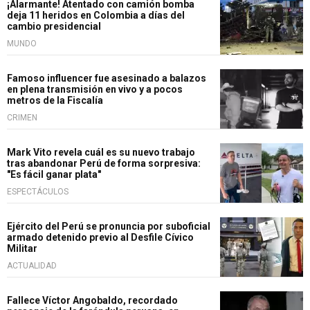
¡Alarmante! Atentado con camión bomba
deja 11 heridos en Colombia a días del
cambio presidencial
MUNDO
Famoso influencer fue asesinado a balazos
en plena transmisión en vivo y a pocos
metros de la Fiscalía
CRIMEN
Mark Vito revela cuál es su nuevo trabajo
tras abandonar Perú de forma sorpresiva:
"Es fácil ganar plata"
ESPECTÁCULOS
Ejército del Perú se pronuncia por suboficial
armado detenido previo al Desfile Cívico
Militar
ACTUALIDAD
Fallece Víctor Angobaldo, recordado