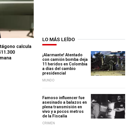
LO MÁS LEÍDO
ntágono calcula
$11.300
¡Alarmante! Atentado
emana
con camión bomba deja
11 heridos en Colombia
a días del cambio
presidencial
MUNDO
Famoso influencer fue
asesinado a balazos en
plena transmisión en
vivo y a pocos metros
de la Fiscalía
CRIMEN