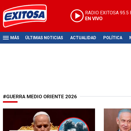
RADIO EXITOSA
95.5
EN VIVO
MÁS
ÚLTIMAS NOTICIAS
ACTUALIDAD
POLÍTICA
#GUERRA MEDIO ORIENTE 2026
Pide parar guerra
Conficto en