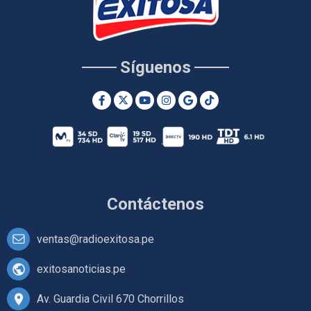
Síguenos
Contáctenos
ventas@radioexitosa.pe
exitosanoticias.pe
Av. Guardia Civil 670 Chorrillos