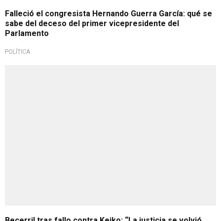
Falleció el congresista Hernando Guerra García: qué se
sabe del deceso del primer vicepresidente del
Parlamento
POLÍTICA
Becerril tras fallo contra Keiko: “La justicia se volvió