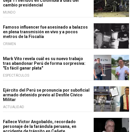
deja 11 heridos en Colombia a días del
cambio presidencial
MUNDO
Famoso influencer fue asesinado a balazos
en plena transmisión en vivo y a pocos
metros de la Fiscalía
CRIMEN
Mark Vito revela cuál es su nuevo trabajo
tras abandonar Perú de forma sorpresiva:
"Es fácil ganar plata"
ESPECTÁCULOS
Ejército del Perú se pronuncia por suboficial
armado detenido previo al Desfile Cívico
Militar
ACTUALIDAD
Fallece Víctor Angobaldo, recordado
personaje de la farándula peruana, en
accidente de tránsito en Cañete