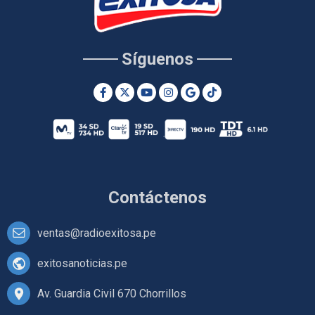
Síguenos
Contáctenos
ventas@radioexitosa.pe
exitosanoticias.pe
Av. Guardia Civil 670 Chorrillos