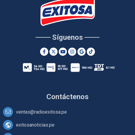
Síguenos
Contáctenos
ventas@radioexitosa.pe
exitosanoticias.pe