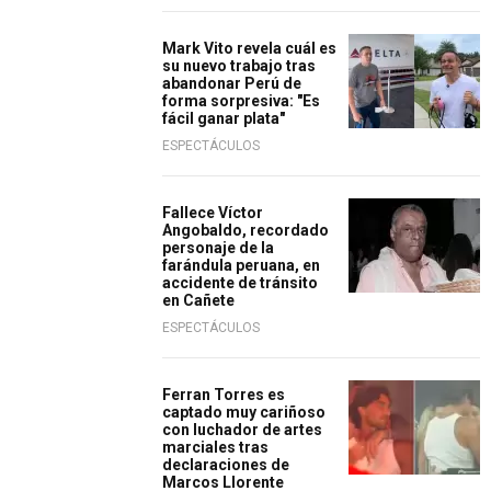
Mark Vito revela cuál es
su nuevo trabajo tras
abandonar Perú de
forma sorpresiva: "Es
fácil ganar plata"
ESPECTÁCULOS
Fallece Víctor
Angobaldo, recordado
personaje de la
farándula peruana, en
accidente de tránsito
en Cañete
ESPECTÁCULOS
Ferran Torres es
captado muy cariñoso
con luchador de artes
marciales tras
declaraciones de
Marcos Llorente