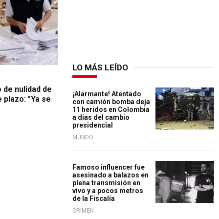
LO MÁS LEÍDO
 de nulidad de
¡Alarmante! Atentado
 plazo: "Ya se
con camión bomba deja
11 heridos en Colombia
a días del cambio
presidencial
MUNDO
Famoso influencer fue
asesinado a balazos en
plena transmisión en
vivo y a pocos metros
de la Fiscalía
CRIMEN