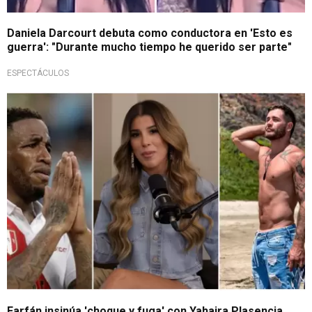
Daniela Darcourt debuta como conductora en 'Esto es
guerra': "Durante mucho tiempo he querido ser parte"
ESPECTÁCULOS
¡No lo veas Jeffry!
Farfán insinúa 'choque y fuga' con Yahaira Plasencia