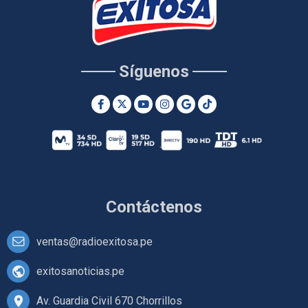
Síguenos
Contáctenos
ventas@radioexitosa.pe
exitosanoticias.pe
Av. Guardia Civil 670 Chorrillos