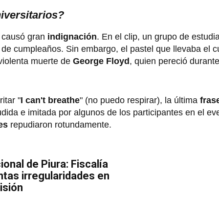
iversitarios?
e causó gran
indignación
. En el clip, un grupo de estudi
 de cumpleaños. Sin embargo, el pastel que llevaba el 
 violenta muerte de
George Floyd
, quien pereció durant
itar "
I can't breathe
" (no puedo respirar), la última
fras
udida e imitada por algunos de los participantes en el ev
es
repudiaron rotundamente.
onal de Piura: Fiscalía
ntas irregularidades en
isión