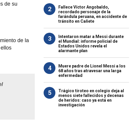
os de su
Fallece Víctor Angobaldo,
2
recordado personaje de la
farándula peruana, en accidente de
tránsito en Cañete
Intentaron matar a Messi durante
3
miento de la
el Mundial: informe policial de
Estados Unidos revela el
 ellos
alarmante plan
Muere padre de Lionel Messi a los
4
68 años tras atravesar una larga
enfermedad
el
Trágico tiroteo en colegio deja al
5
menos siete fallecidos y decenas
de heridos: caso ya está en
investigación