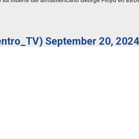
e ka muerte del afroamericano George Floyd en EEU
entro_TV)
September 20, 202