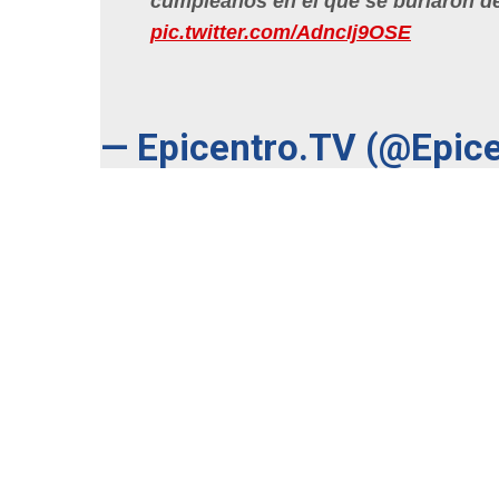
cumpleaños en el que se burlaron d
pic.twitter.com/AdncIj9OSE
— Epicentro.TV (@Epic