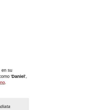
e en su
como '
Daniel
',
ano
.
diata