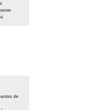
a
tente
ió
cantes de