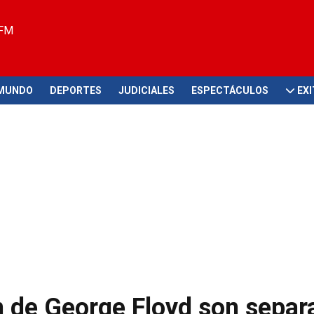
 FM
MUNDO
DEPORTES
JUDICIALES
ESPECTÁCULOS
EX
n de George Floyd son sepa