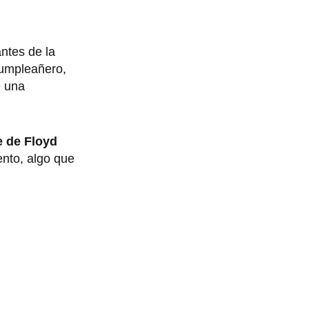
antes de la
cumpleañero,
e una
e de Floyd
ento, algo que