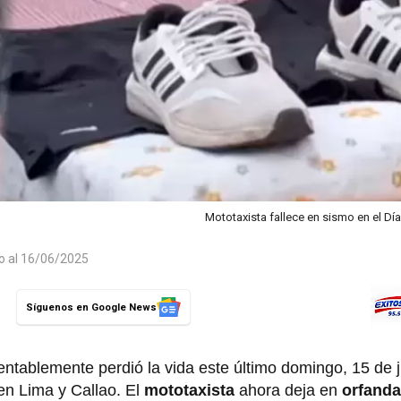
Mototaxista fallece en sismo en el Día
do al 16/06/2025
Síguenos en Google News
ntablemente perdió la vida este último domingo, 15 de 
en Lima y Callao. El
mototaxista
ahora deja en
orfand