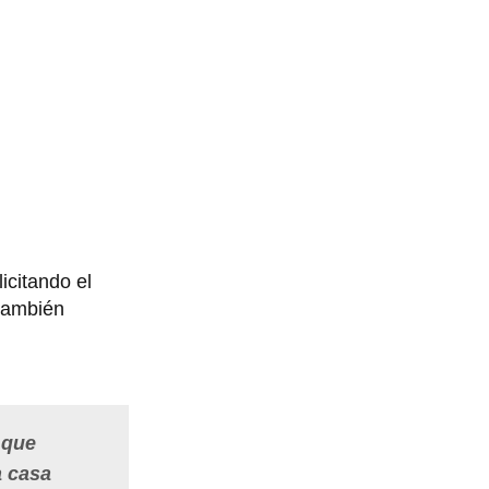
icitando el
también
 que
a casa