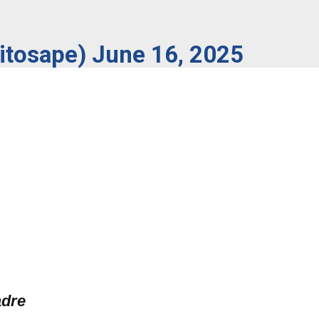
xitosape)
June 16, 2025
adre