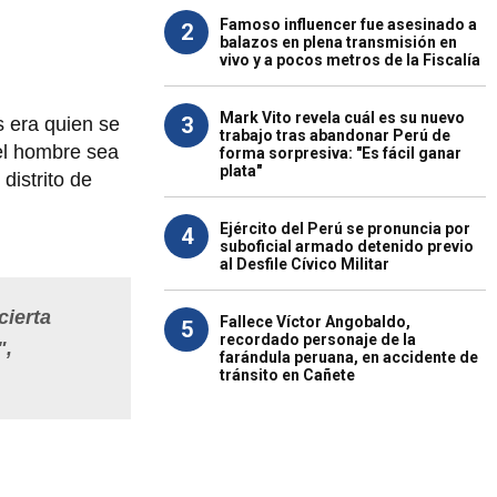
Famoso influencer fue asesinado a
2
balazos en plena transmisión en
vivo y a pocos metros de la Fiscalía
Mark Vito revela cuál es su nuevo
3
s era quien se
trabajo tras abandonar Perú de
el hombre sea
forma sorpresiva: "Es fácil ganar
plata"
distrito de
Ejército del Perú se pronuncia por
4
suboficial armado detenido previo
al Desfile Cívico Militar
cierta
Fallece Víctor Angobaldo,
5
recordado personaje de la
",
farándula peruana, en accidente de
tránsito en Cañete