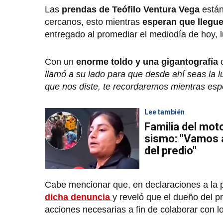
Las
prendas de Teófilo Ventura Vega
está
cercanos, esto mientras
esperan que llegue
entregado al promediar el mediodía de hoy, l
Con un
enorme toldo y una gigantografía
c
llamó a su lado para que desde ahí seas la l
que nos diste, te recordaremos mientras e
Lee también
Familia del moto
sismo: "Vamos a
del predio"
Cabe mencionar que, en declaraciones a la p
dicha denuncia
y reveló que el dueño del p
acciones necesarias a fin de colaborar con l