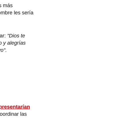
os más
ombre les sería
ar:
"Dios te
o y alegrías
vo"
.
presentarían
oordinar las