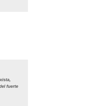
xista,
del fuerte
.