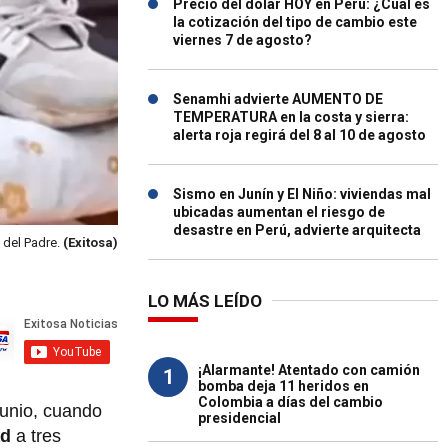
Precio del dólar HOY en Perú: ¿Cuál es
la cotización del tipo de cambio este
viernes 7 de agosto?
Senamhi advierte AUMENTO DE
TEMPERATURA en la costa y sierra:
alerta roja regirá del 8 al 10 de agosto
Sismo en Junín y El Niño: viviendas mal
ubicadas aumentan el riesgo de
desastre en Perú, advierte arquitecta
 del Padre.
(Exitosa)
LO MÁS LEÍDO
¡Alarmante! Atentado con camión
1
bomba deja 11 heridos en
Colombia a días del cambio
junio, cuando
presidencial
ad
a tres