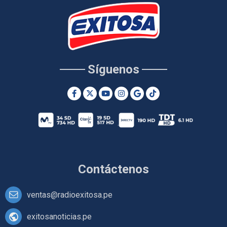
Síguenos
Contáctenos
ventas@radioexitosa.pe
exitosanoticias.pe