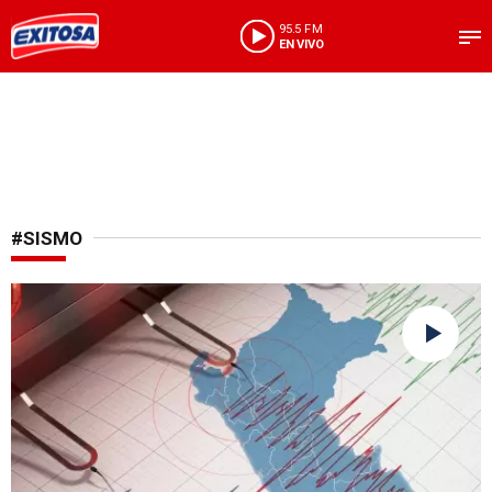
95.5 FM
EN VIVO
#SISMO
Reporte sísmico