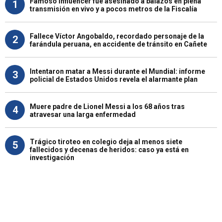
Famoso influencer fue asesinado a balazos en plena
1
transmisión en vivo y a pocos metros de la Fiscalía
Fallece Víctor Angobaldo, recordado personaje de la
2
farándula peruana, en accidente de tránsito en Cañete
Intentaron matar a Messi durante el Mundial: informe
3
policial de Estados Unidos revela el alarmante plan
Muere padre de Lionel Messi a los 68 años tras
4
atravesar una larga enfermedad
Trágico tiroteo en colegio deja al menos siete
5
fallecidos y decenas de heridos: caso ya está en
investigación