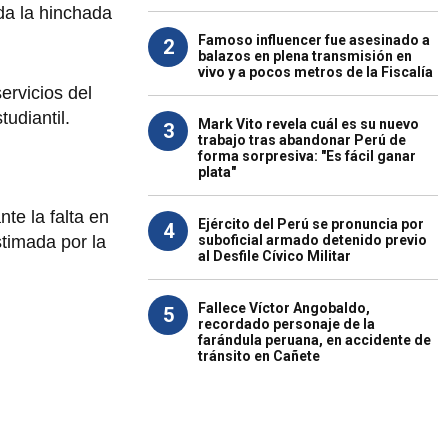
oda la hinchada
Famoso influencer fue asesinado a
2
balazos en plena transmisión en
vivo y a pocos metros de la Fiscalía
ervicios del
udiantil.
Mark Vito revela cuál es su nuevo
3
trabajo tras abandonar Perú de
forma sorpresiva: "Es fácil ganar
plata"
nte la falta en
Ejército del Perú se pronuncia por
4
suboficial armado detenido previo
stimada por la
al Desfile Cívico Militar
Fallece Víctor Angobaldo,
5
recordado personaje de la
farándula peruana, en accidente de
tránsito en Cañete