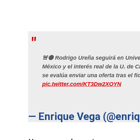
🚨🟡 Rodrigo Ureña seguirá en Univ
México y el interés real de la U. de
se evalúa enviar una oferta tras el f
pic.twitter.com/KT3Dw2XOYN
— Enrique Vega (@enri