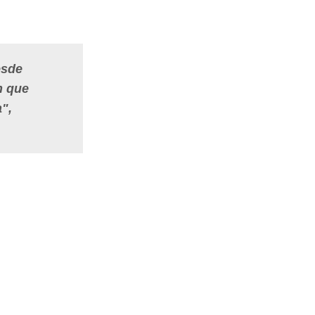
esde
n que
a",