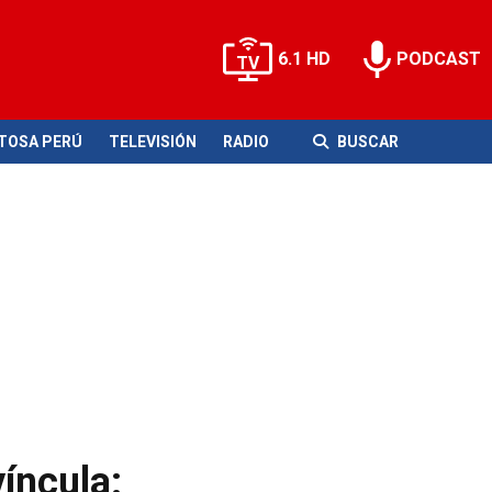
6.1 HD
PODCAST
ITOSA PERÚ
TELEVISIÓN
RADIO
BUSCAR
íncula: