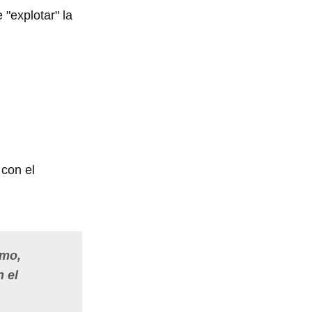
 "explotar" la
 con el
smo,
n el