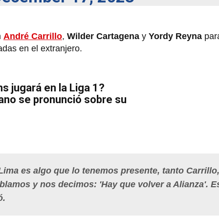
n
André Carrillo
,
Wilder Cartagena
y
Yordy Reyna
para
das en el extranjero.
s jugará en la Liga 1?
iano se pronunció sobre su
Lima es algo que lo tenemos presente, tanto Carrillo
hablamos y nos decimos: 'Hay que volver a Alianza'. E
ó.