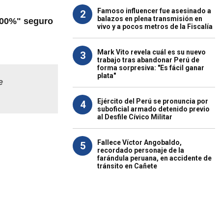
Famoso influencer fue asesinado a
2
balazos en plena transmisión en
100%" seguro
vivo y a pocos metros de la Fiscalía
Mark Vito revela cuál es su nuevo
3
trabajo tras abandonar Perú de
forma sorpresiva: "Es fácil ganar
plata"
e
Ejército del Perú se pronuncia por
4
suboficial armado detenido previo
al Desfile Cívico Militar
Fallece Víctor Angobaldo,
5
recordado personaje de la
farándula peruana, en accidente de
tránsito en Cañete