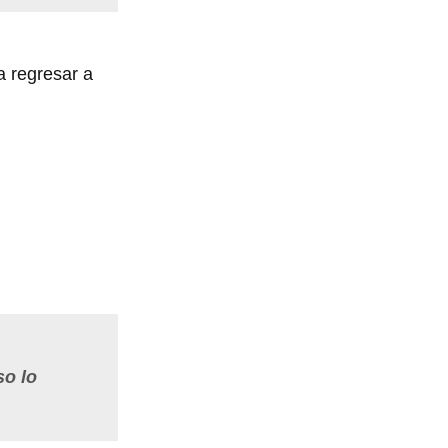
 regresar a
,
so lo