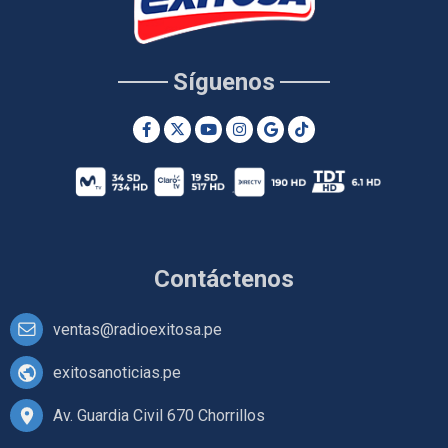
Síguenos
Contáctenos
ventas@radioexitosa.pe
exitosanoticias.pe
Av. Guardia Civil 670 Chorrillos