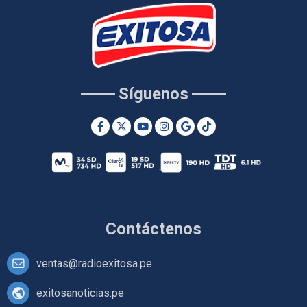
Síguenos
Contáctenos
ventas@radioexitosa.pe
exitosanoticias.pe