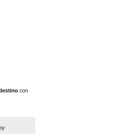
destino
con
oy