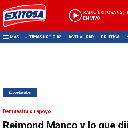
RADIO EXITOSA
95.5
EN VIVO
MÁS
ÚLTIMAS NOTICIAS
ACTUALIDAD
POLÍTICA
Espectáculos
Demuestra su apoyo
Reimond Manco y lo que dij