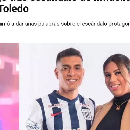
Toledo
nimó a dar unas palabras sobre el escándalo protago