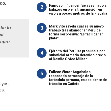
edo.
Famoso influencer fue asesinado a
2
balazos en plena transmisión en
vivo y a pocos metros de la Fiscalía
Mark Vito revela cuál es su nuevo
3
be lo
trabajo tras abandonar Perú de
forma sorpresiva: "Es fácil ganar
mi
plata"
empre
Ejército del Perú se pronuncia por
4
suboficial armado detenido previo
al Desfile Cívico Militar
Fallece Víctor Angobaldo,
5
recordado personaje de la
farándula peruana, en accidente de
uyos,
tránsito en Cañete
es.