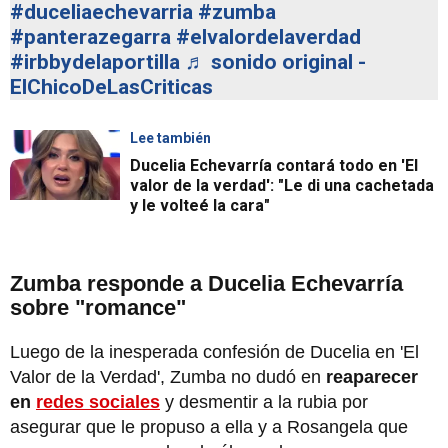
#duceliaechevarria
#zumba
#panterazegarra
#elvalordelaverdad
#irbbydelaportilla
♬ sonido original -
ElChicoDeLasCriticas
Lee también
Ducelia Echevarría contará todo en 'El
valor de la verdad': "Le di una cachetada
y le volteé la cara"
Zumba responde a Ducelia Echevarría
sobre "romance"
Luego de la inesperada confesión de Ducelia en 'El
Valor de la Verdad', Zumba no dudó en
reaparecer
en
redes sociales
y desmentir a la rubia por
asegurar que le propuso a ella y a Rosangela que