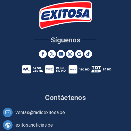
Síguenos
Contáctenos
ventas@radioexitosa.pe
exitosanoticias.pe