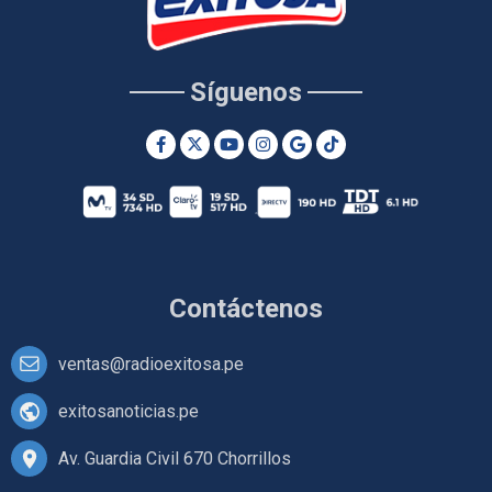
Síguenos
Contáctenos
ventas@radioexitosa.pe
exitosanoticias.pe
Av. Guardia Civil 670 Chorrillos