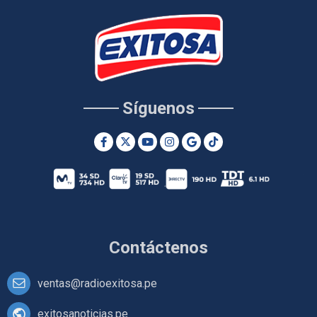
Síguenos
Contáctenos
ventas@radioexitosa.pe
exitosanoticias.pe