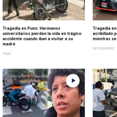
Tragedia en Puno: Hermanos
Tragedia en
universitarios pierden la vida en trágico
acribillado 
accidente cuando iban a visitar a su
mientras se
madre
EXITOSA PERÚ
PUNO
Grave situación
Chofer fue 