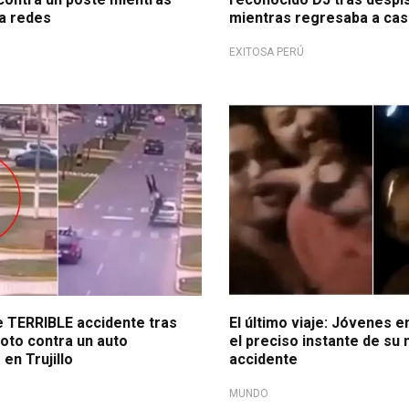
a redes
mientras regresaba a ca
EXITOSA PERÚ
o!
Trágico
e TERRIBLE accidente tras
El último viaje: Jóvenes 
oto contra un auto
el preciso instante de su 
en Trujillo
accidente
MUNDO