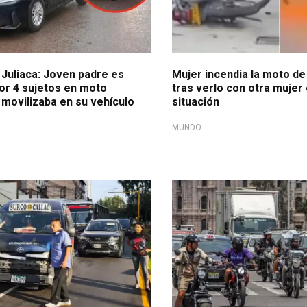
 Juliaca: Joven padre es
Mujer incendia la moto de
por 4 sujetos en moto
tras verlo con otra muje
 movilizaba en su vehículo
situación
MUNDO
capturado después
Lucha contra la delincuencia