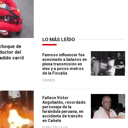
LO MÁS LEÍDO
 choque de
ductor del
Famoso influencer fue
adido carril
asesinado a balazos en
plena transmisión en
vivo y a pocos metros
de la Fiscalía
CRIMEN
Fallece Víctor
Angobaldo, recordado
personaje de la
farándula peruana, en
accidente de tránsito
en Cañete
ESPECTÁCULOS