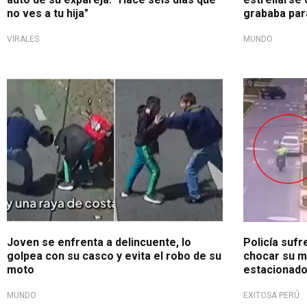
no ves a tu hija"
grababa par
VIRALES
MUNDO
Robo frustrado
¡Salió voland
Joven se enfrenta a delincuente, lo
Policía sufr
golpea con su casco y evita el robo de su
chocar su m
moto
estacionado 
MUNDO
EXITOSA PERÚ