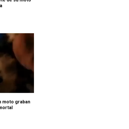
sa
en moto graban
mortal