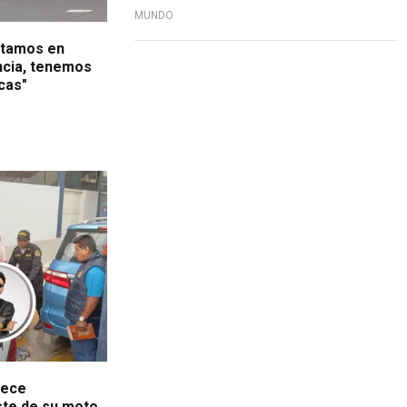
MUNDO
estamos en
ncia, tenemos
cas"
lece
ste de su moto