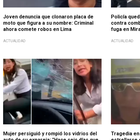
Joven denuncia que clonaron placa de
Policía que
moto que figura a su nombre: Criminal
contra combi
ahora comete robos en Lima
fuga en Mir
ACTUALIDAD
ACTUALIDAD
¿Reclamos por su hija?
Terrible
Mujer persiguió y rompió los vidrios del
Tragedia en 
auto de su expareja: "Hace seis días que
estrellarse