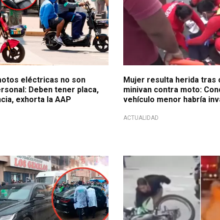
motos eléctricas no son
Mujer resulta herida tras
rsonal: Deben tener placa,
minivan contra moto: Con
cia, exhorta la AAP
vehículo menor habría inv
ACTUALIDAD
lante
Ataque de celos