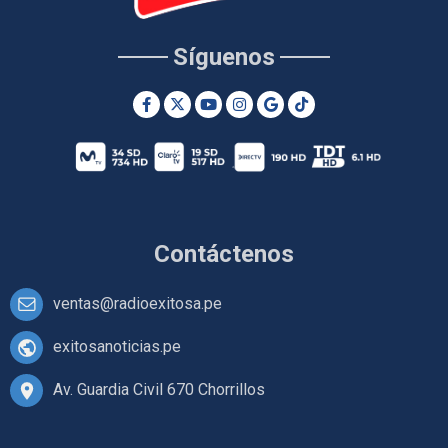
Síguenos
Contáctenos
ventas@radioexitosa.pe
exitosanoticias.pe
Av. Guardia Civil 670 Chorrillos