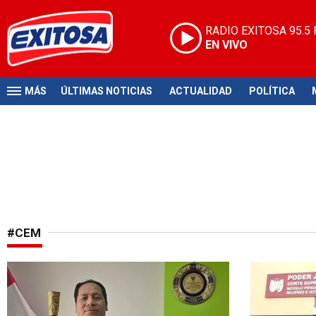
RADIO EXITOSA
95.5
EN VIVO
MÁS
ÚLTIMAS NOTICIAS
ACTUALIDAD
POLÍTICA
#CEM
En investigación
Pagará repara