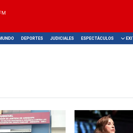
 FM
MUNDO
DEPORTES
JUDICIALES
ESPECTÁCULOS
EX
ción civil
Durante inauguración de coleg