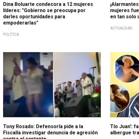
Dina Boluarte condecora a 12 mujeres
¡Alarmantes 
líderes: "Gobierno se preocupa por
mujeres fue
darles oportunidades para
en tan solo
empoderarlas"
ACTUALIDAD
POLÍTICA
Importante
"Tío Juan" e
Tony Rosado: Defensoría pide a la
Tío Juan': f
Fiscalía investigar denuncia de agresión
albergue tra
contra el cantante