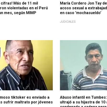
cifras! Más de 11 mil
María Cordero Jon Tay de
ron violentadas en el Perú
acoso sexual a extrabajad
 un mes, según MIMP
en caso 'mochasueldo'
JUDICIALES
n TikTok
Último
amoso tiktoker es enviado a
Abuso infantil en Tumbes:
s sufrir maltrato por jóvenes
ultrajó a su hijastra de 10
condenado a cadena perp