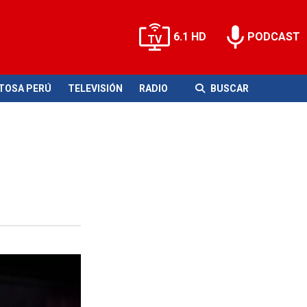
6.1 HD
PODCAST
ITOSA PERÚ
TELEVISIÓN
RADIO
BUSCAR
io