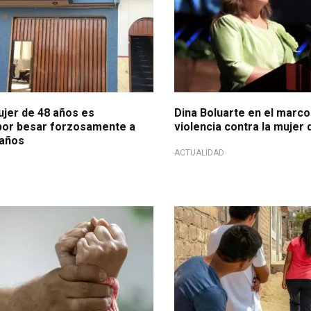
ujer de 48 años es
Dina Boluarte en el marco
or besar forzosamente a
violencia contra la mujer 
 años
ACTUALIDAD
 nacional
Problemática nacional