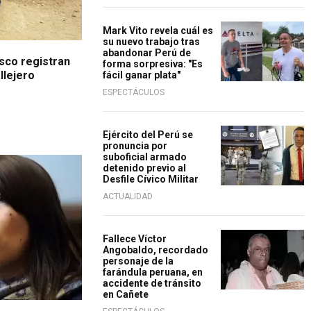
Mark Vito revela cuál es
su nuevo trabajo tras
abandonar Perú de
sco registran
forma sorpresiva: "Es
llejero
fácil ganar plata"
ESPECTÁCULOS
Ejército del Perú se
pronuncia por
suboficial armado
detenido previo al
Desfile Cívico Militar
ACTUALIDAD
Fallece Víctor
Angobaldo, recordado
personaje de la
farándula peruana, en
accidente de tránsito
en Cañete