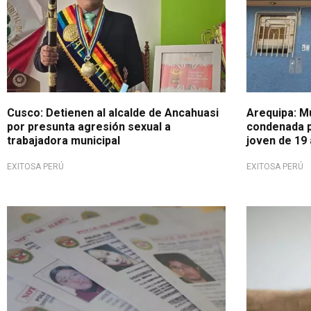
Cusco: Detienen al alcalde de Ancahuasi
Arequipa: M
por presunta agresión sexual a
condenada p
trabajadora municipal
joven de 19
EXITOSA PERÚ
EXITOSA PERÚ
Falta de acciones efectivas
Problemática