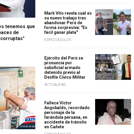
Mark Vito revela cuál es
su nuevo trabajo tras
abandonar Perú de
res tenemos que
forma sorpresiva: "Es
paces de
fácil ganar plata"
 corruptas"
ESPECTÁCULOS
Ejército del Perú se
pronuncia por
suboficial armado
detenido previo al
Desfile Cívico Militar
ACTUALIDAD
Fallece Víctor
Angobaldo, recordado
personaje de la
farándula peruana, en
accidente de tránsito
en Cañete