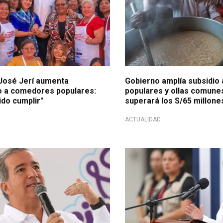
José Jerí aumenta
Gobierno amplía subsidio
 a comedores populares:
populares y ollas comunes
do cumplir"
superará los S/65 millone
ACTUALIDAD
idad oficial
Comedores Populares y Olla