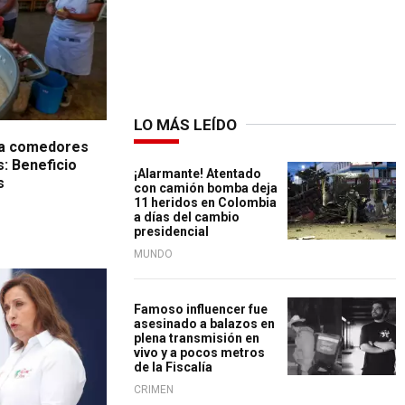
LO MÁS LEÍDO
 a comedores
: Beneficio
¡Alarmante! Atentado
s
con camión bomba deja
11 heridos en Colombia
a días del cambio
presidencial
MUNDO
s Comunes
Famoso influencer fue
asesinado a balazos en
plena transmisión en
vivo y a pocos metros
de la Fiscalía
CRIMEN