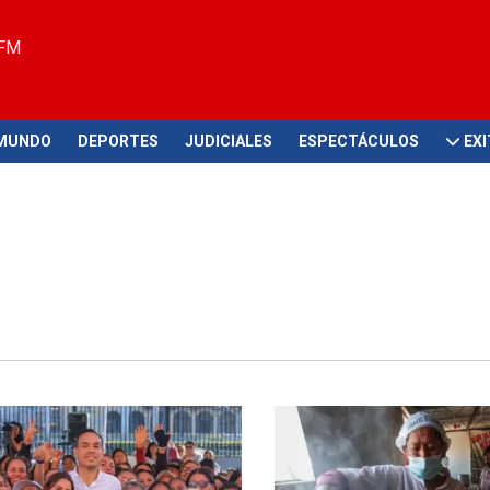
 FM
MUNDO
DEPORTES
JUDICIALES
ESPECTÁCULOS
EX
 reunión
Anunciado por Leslie Urteaga