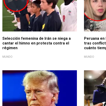
Selección femenina de Irán se niega a
Peruana en I
cantar el himno en protesta contra el
tras conflic
régimen
cuánto tiem
MUNDO
MUNDO
Luego de ataques
De no creer