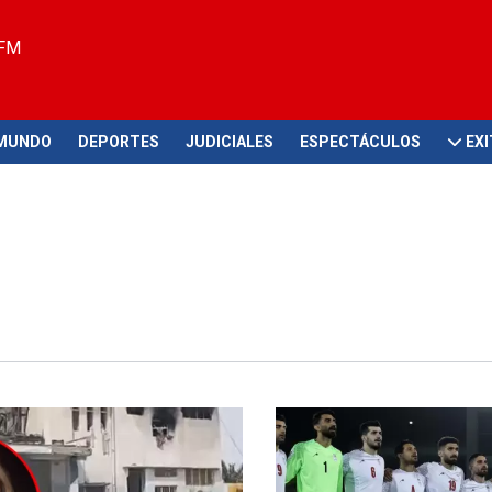
 FM
MUNDO
DEPORTES
JUDICIALES
ESPECTÁCULOS
EX
ituación
Situación complicada