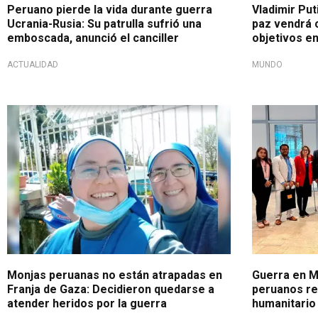
Peruano pierde la vida durante guerra
Vladimir Put
Ucrania-Rusia: Su patrulla sufrió una
paz vendrá 
emboscada, anunció el canciller
objetivos e
ACTUALIDAD
MUNDO
Para ayudar a los demás
Repatriados
Monjas peruanas no están atrapadas en
Guerra en M
Franja de Gaza: Decidieron quedarse a
peruanos re
atender heridos por la guerra
humanitario