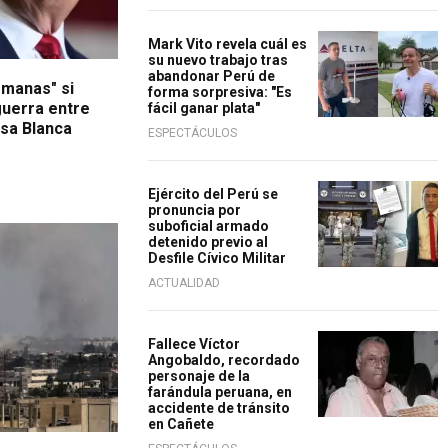
Mark Vito revela cuál es
su nuevo trabajo tras
abandonar Perú de
emanas" si
forma sorpresiva: "Es
guerra entre
fácil ganar plata"
asa Blanca
ESPECTÁCULOS
Ejército del Perú se
pronuncia por
suboficial armado
detenido previo al
Desfile Cívico Militar
ACTUALIDAD
Fallece Víctor
Angobaldo, recordado
personaje de la
farándula peruana, en
accidente de tránsito
en Cañete