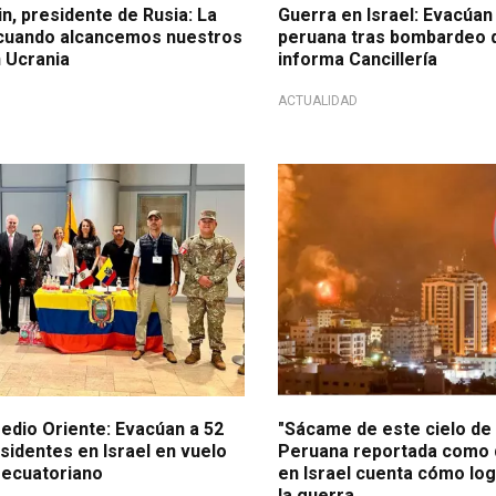
in, presidente de Rusia: La
Guerra en Israel: Evacúan 
cuando alcancemos nuestros
peruana tras bombardeo d
n Ucrania
informa Cancillería
ACTUALIDAD
En exclusiva
edio Oriente: Evacúan a 52
"Sácame de este cielo de 
sidentes en Israel en vuelo
Peruana reportada como 
 ecuatoriano
en Israel cuenta cómo lo
la guerra