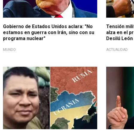
Gobierno de Estados Unidos aclara: "No
Tensión mili
estamos en guerra con Irán, sino con su
alza en el p
programa nuclear"
Desilú León
MUNDO
ACTUALIDAD
Se repatriarán sus restos
En rueda de