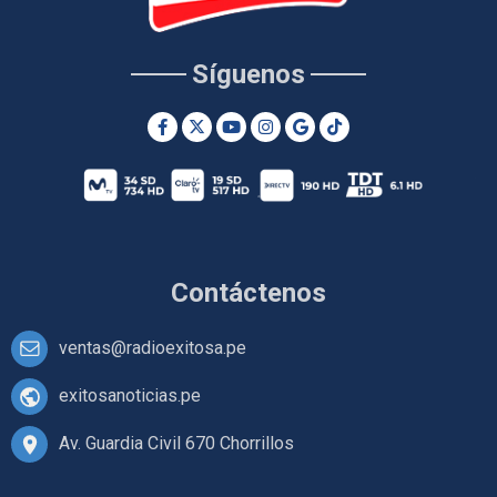
Síguenos
Contáctenos
ventas@radioexitosa.pe
exitosanoticias.pe
Av. Guardia Civil 670 Chorrillos