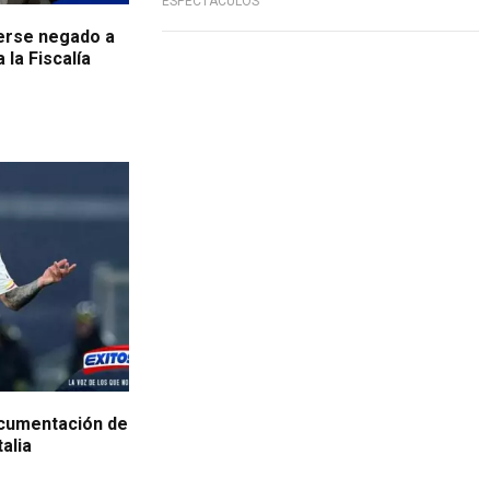
ESPECTÁCULOS
erse negado a
la Fiscalía
ocumentación de
alia