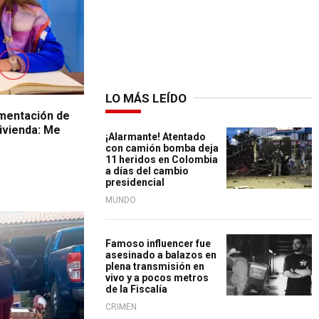
LO MÁS LEÍDO
mentación de
vivienda: Me
¡Alarmante! Atentado
con camión bomba deja
11 heridos en Colombia
a días del cambio
presidencial
MUNDO
Famoso influencer fue
asesinado a balazos en
plena transmisión en
vivo y a pocos metros
de la Fiscalía
CRIMEN