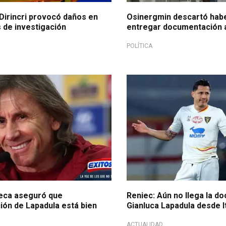
Dirincri provocó daños en
Osinergmin descartó hab
de investigación
entregar documentación a 
POLÍTICA
eca aseguró que
Reniec: Aún no llega la d
ón de Lapadula está bien
Gianluca Lapadula desde It
ACTUALIDAD