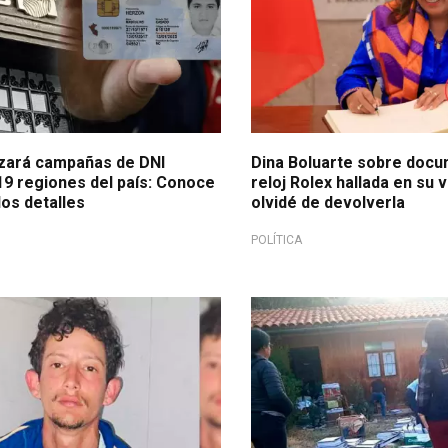
izará campañas de DNI
Dina Boluarte sobre docu
19 regiones del país: Conoce
reloj Rolex hallada en su 
os detalles
olvidé de devolverla
POLÍTICA
ento de términos