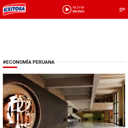
95.5 FM
EN VIVO
#ECONOMÍA PERUANA
Manufactura también impulsa al alza