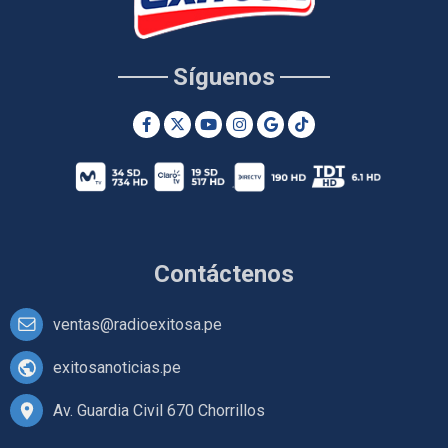
Síguenos
Contáctenos
ventas@radioexitosa.pe
exitosanoticias.pe
Av. Guardia Civil 670 Chorrillos