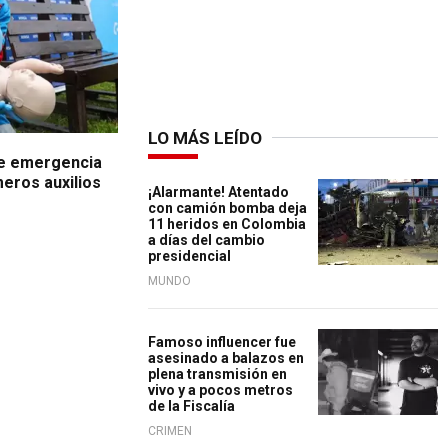
LO MÁS LEÍDO
de emergencia
eros auxilios
¡Alarmante! Atentado
con camión bomba deja
11 heridos en Colombia
a días del cambio
presidencial
MUNDO
Famoso influencer fue
asesinado a balazos en
plena transmisión en
vivo y a pocos metros
de la Fiscalía
CRIMEN