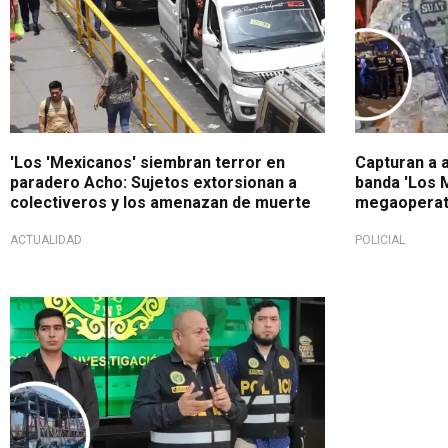
'Los 'Mexicanos' siembran terror en
Capturan a a
paradero Acho: Sujetos extorsionan a
banda 'Los 
colectiveros y los amenazan de muerte
megaoperati
ACTUALIDAD
POLICIAL
Declaró a la prensa