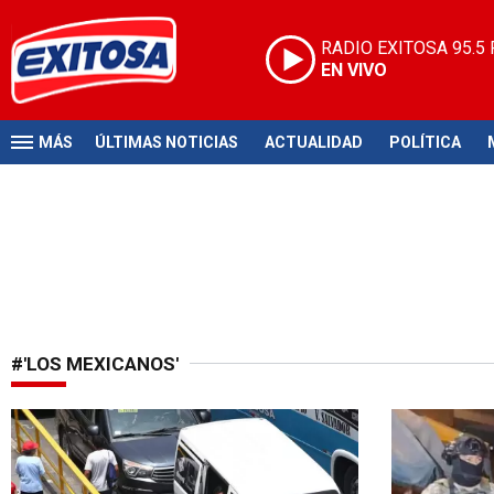
RADIO EXITOSA
95.5
EN VIVO
MÁS
ÚLTIMAS NOTICIAS
ACTUALIDAD
POLÍTICA
#'LOS MEXICANOS'
En la mira de delincuentes
Realizaron di