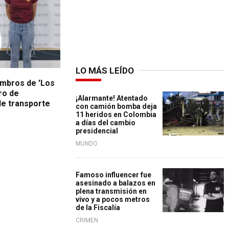
LO MÁS LEÍDO
embros de 'Los
ro de
¡Alarmante! Atentado
e transporte
con camión bomba deja
11 heridos en Colombia
a días del cambio
presidencial
MUNDO
Famoso influencer fue
asesinado a balazos en
plena transmisión en
vivo y a pocos metros
de la Fiscalía
CRIMEN