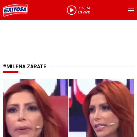
95.5 FM
EN VIVO
#MILENA ZÁRATE
A los 18 años