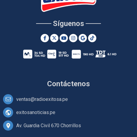
Síguenos
Contáctenos
ventas@radioexitosa.pe
exitosanoticias.pe
Av. Guardia Civil 670 Chorrillos