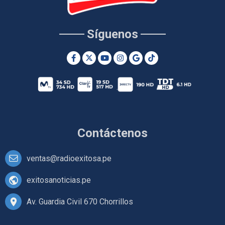
Síguenos
Contáctenos
ventas@radioexitosa.pe
exitosanoticias.pe
Av. Guardia Civil 670 Chorrillos