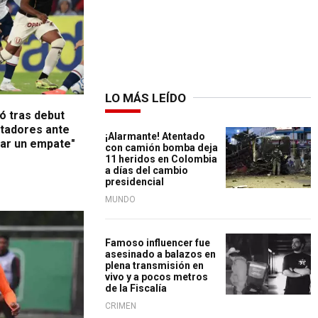
LO MÁS LEÍDO
ó tras debut
rtadores ante
¡Alarmante! Atentado
rar un empate"
con camión bomba deja
11 heridos en Colombia
a días del cambio
presidencial
MUNDO
Famoso influencer fue
asesinado a balazos en
plena transmisión en
vivo y a pocos metros
de la Fiscalía
CRIMEN