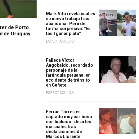
Mark Vito revela cuál es
su nuevo trabajo tras
abandonar Perú de
ter de Porto
forma sorpresiva: "Es
al de Uruguay
fácil ganar plata"
ESPECTÁCULOS
Fallece Víctor
Angobaldo, recordado
personaje de la
farándula peruana, en
accidente de tránsito
en Cañete
ESPECTÁCULOS
Ferran Torres es
captado muy cariñoso
con luchador de artes
marciales tras
declaraciones de
Marcos Llorente