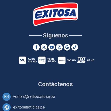
Síguenos
Contáctenos
ventas@radioexitosa.pe
exitosanoticias.pe