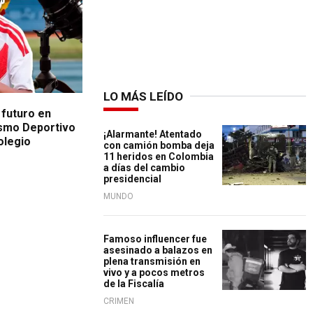
LO MÁS LEÍDO
 futuro en
ismo Deportivo
¡Alarmante! Atentado
olegio
con camión bomba deja
11 heridos en Colombia
a días del cambio
presidencial
MUNDO
Famoso influencer fue
asesinado a balazos en
plena transmisión en
vivo y a pocos metros
de la Fiscalía
CRIMEN