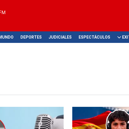
 FM
MUNDO
DEPORTES
JUDICIALES
ESPECTÁCULOS
EX
licada situación
Sueños que se consolidan