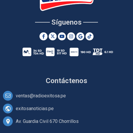
Síguenos
Contáctenos
ventas@radioexitosa.pe
exitosanoticias.pe
Av. Guardia Civil 670 Chorrillos