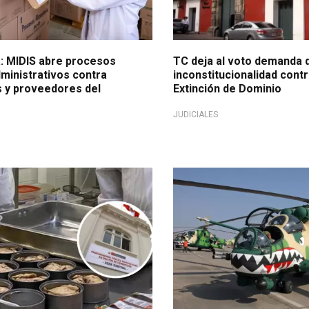
: MIDIS abre procesos
TC deja al voto demanda 
ministrativos contra
inconstitucionalidad cont
s y proveedores del
Extinción de Dominio
JUDICIALES
acusación
Debían reparar helicópteros