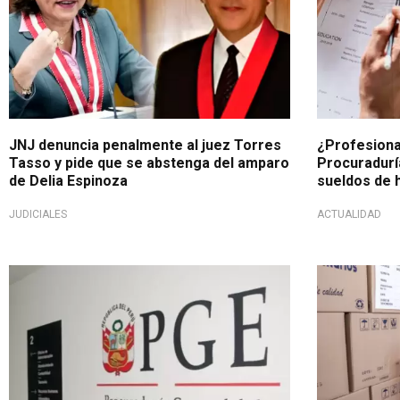
JNJ denuncia penalmente al juez Torres
¿Profesiona
Tasso y pide que se abstenga del amparo
Procuradurí
de Delia Espinoza
sueldos de 
JUDICIALES
ACTUALIDAD
A través de una resolución
Por casos d