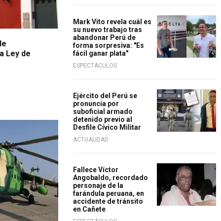
Mark Vito revela cuál es
su nuevo trabajo tras
abandonar Perú de
de
forma sorpresiva: "Es
ra Ley de
fácil ganar plata"
ESPECTÁCULOS
Ejército del Perú se
pronuncia por
suboficial armado
detenido previo al
Desfile Cívico Militar
ACTUALIDAD
Fallece Víctor
Angobaldo, recordado
personaje de la
farándula peruana, en
accidente de tránsito
en Cañete