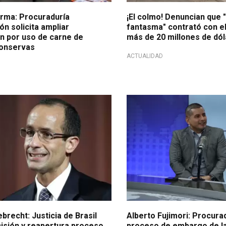
rma: Procuraduría
¡El colmo! Denuncian que
ón solicita ampliar
fantasma" contrató con el
ón por uso de carne de
más de 20 millones de dó
conservas
ACTUALIDAD
investigación
En exclusiva
recht: Justicia de Brasil
Alberto Fujimori: Procura
cisión y reapertura proceso
proceso de embargo de l