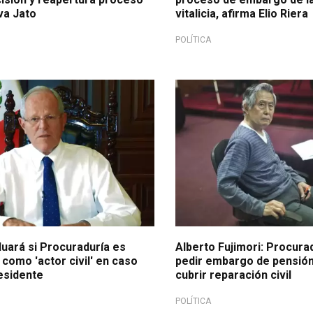
va Jato
vitalicia, afirma Elio Riera
POLÍTICA
 en campaña
Tras aprobación de Congreso
luará si Procuraduría es
Alberto Fujimori: Procura
como 'actor civil' en caso
pedir embargo de pensión 
esidente
cubrir reparación civil
POLÍTICA