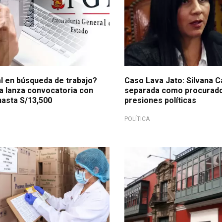
l en búsqueda de trabajo?
Caso Lava Jato: Silvana C
a lanza convocatoria con
separada como procurado
hasta S/13,500
presiones políticas
POLÍTICA
e intoxicaciones masivas
En audiencia pública