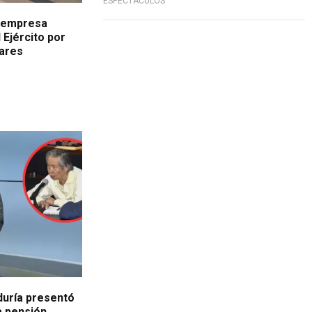
ESPECTÁCULOS
 "empresa
 Ejército por
lares
duría presentó
a pensión