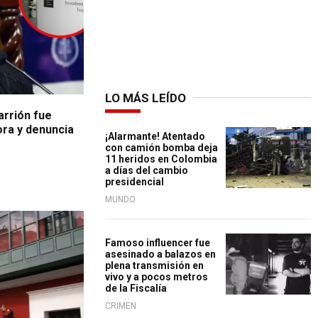
LO MÁS LEÍDO
arrión fue
ra y denuncia
¡Alarmante! Atentado
con camión bomba deja
11 heridos en Colombia
a días del cambio
presidencial
MUNDO
Famoso influencer fue
asesinado a balazos en
plena transmisión en
vivo y a pocos metros
de la Fiscalía
CRIMEN