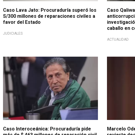
Caso Lava Jato: Procuraduría superó los
Caso Qaliwa
S/300 millones de reparaciones civiles a
anticorrupci
favor del Estado
investigaci
caballo en 
JUDICIALES
ACTUALIDAD
Por daño extrapatrimonial
Vuelve a la 
Caso Interoceánica: Procuraduría pide
Marcelo Odeb
más de $ 463 millones de reparación civil
revierte de