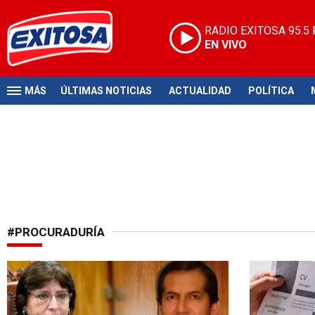
RADIO EXITOSA
95.5
EN VIVO
MÁS
ÚLTIMAS NOTICIAS
ACTUALIDAD
POLÍTICA
#PROCURADURÍA
Su neutralidad en juicio
Oferta labora