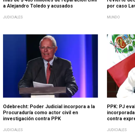
a Alejandro Toledo y acusados
por caso La
JUDICIALES
MUNDO
Presunto lavado de activos
Por aportes
Odebrecht: Poder Judicial incorpora a la
PPK: PJ eva
Procuraduría como actor civil en
incorporada 
investigación contra PPK
contra expr
JUDICIALES
JUDICIALES