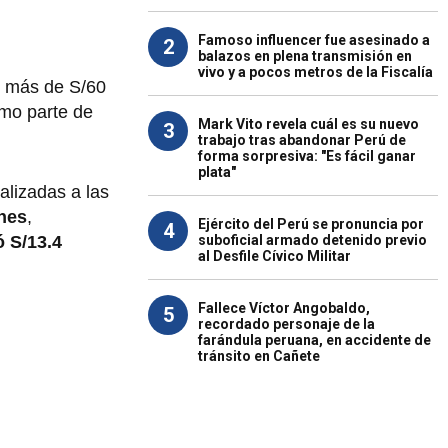
Famoso influencer fue asesinado a
2
balazos en plena transmisión en
vivo y a pocos metros de la Fiscalía
ó más de S/60
omo parte de
Mark Vito revela cuál es su nuevo
3
trabajo tras abandonar Perú de
forma sorpresiva: "Es fácil ganar
plata"
alizadas a las
nes
,
Ejército del Perú se pronuncia por
4
suboficial armado detenido previo
 S/13.4
al Desfile Cívico Militar
Fallece Víctor Angobaldo,
5
recordado personaje de la
farándula peruana, en accidente de
tránsito en Cañete