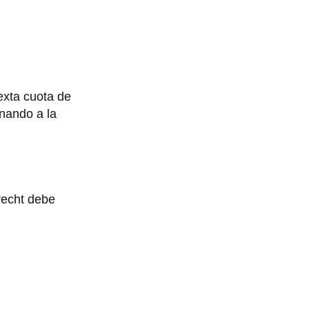
exta cuota de
onando a la
recht debe