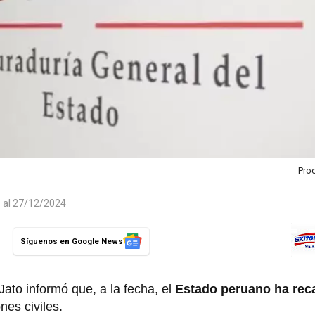
Pro
o al 27/12/2024
Síguenos en Google News
ato informó que, a la fecha, el
Estado peruano ha re
es civiles.