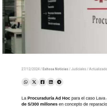
27/12/2024 /
Exitosa Noticias
/
Judiciales
/ Actualizad
La
Procuraduría Ad Hoc
para el caso Lava J
de S/300 millones
en concepto de reparacion