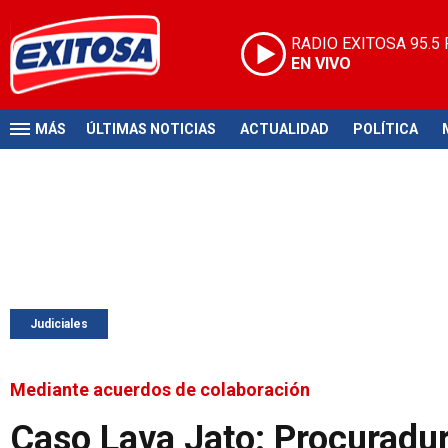
RADIO EXITOSA
95.5
EN VIVO
MÁS
ÚLTIMAS NOTICIAS
ACTUALIDAD
POLÍTICA
Judiciales
Mediante acuerdos de colaboración
Caso Lava Jato: Procuradur