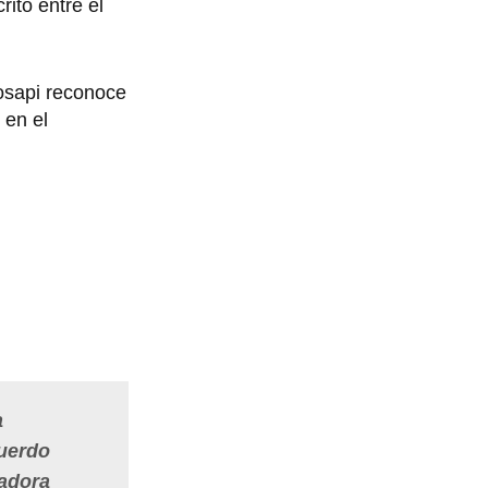
rito entre el
Cosapi reconoce
 en el
a
cuerdo
radora