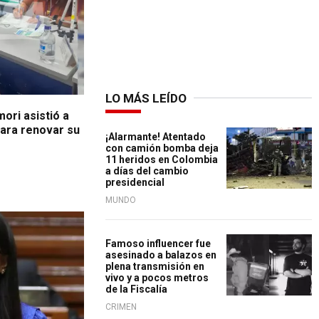
LO MÁS LEÍDO
ori asistió a
para renovar su
¡Alarmante! Atentado
con camión bomba deja
11 heridos en Colombia
a días del cambio
presidencial
MUNDO
Famoso influencer fue
asesinado a balazos en
plena transmisión en
vivo y a pocos metros
de la Fiscalía
CRIMEN