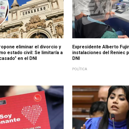
opone eliminar el divorcio y
Expresidente Alberto Fujim
mo estado civil: Se limitaría a
instalaciones del Reniec 
"casado" en el DNI
DNI
POLÍTICA
 del donante de órganos y tejido