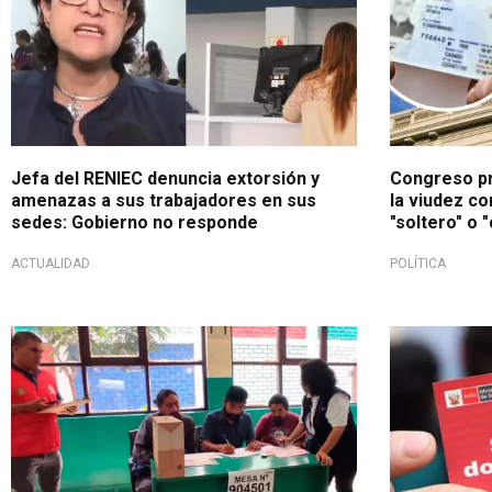
Jefa del RENIEC denuncia extorsión y
Congreso pr
amenazas a sus trabajadores en sus
la viudez co
sedes: Gobierno no responde
"soltero" o 
ACTUALIDAD
POLÍTICA
Importante
Día nacional