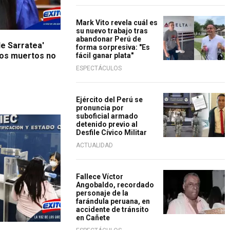
Mark Vito revela cuál es
su nuevo trabajo tras
abandonar Perú de
de Sarratea'
forma sorpresiva: "Es
los muertos no
fácil ganar plata"
ESPECTÁCULOS
Ejército del Perú se
pronuncia por
suboficial armado
detenido previo al
Desfile Cívico Militar
ACTUALIDAD
Fallece Víctor
Angobaldo, recordado
personaje de la
farándula peruana, en
accidente de tránsito
en Cañete