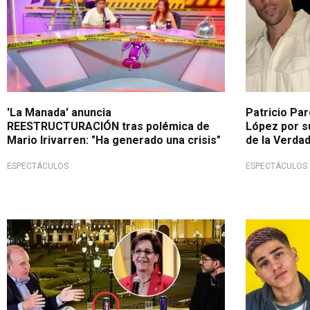
'La Manada' anuncia
Patricio Pa
REESTRUCTURACIÓN tras polémica de
López por su
Mario Irivarren: "Ha generado una crisis"
de la Verdad
ESPECTÁCULOS
ESPECTÁCULOS
Peculiar encuentro
Lo anunció 