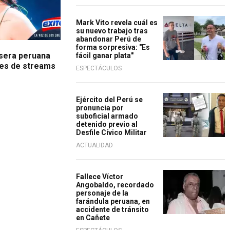
Mark Vito revela cuál es
su nuevo trabajo tras
abandonar Perú de
forma sorpresiva: "Es
lsera peruana
fácil ganar plata"
nes de streams
ESPECTÁCULOS
Ejército del Perú se
pronuncia por
suboficial armado
detenido previo al
Desfile Cívico Militar
ACTUALIDAD
Fallece Víctor
Angobaldo, recordado
personaje de la
farándula peruana, en
accidente de tránsito
en Cañete