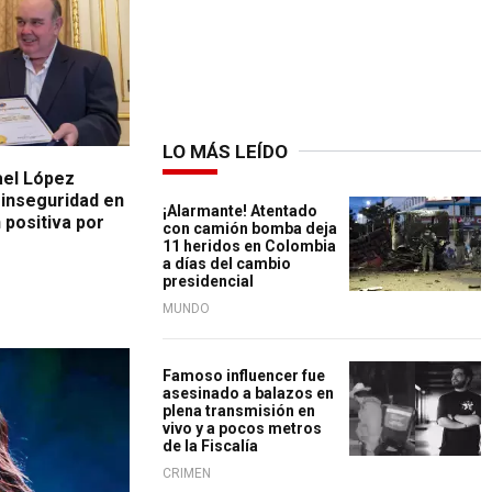
LO MÁS LEÍDO
fael López
 inseguridad en
¡Alarmante! Atentado
 positiva por
con camión bomba deja
11 heridos en Colombia
a días del cambio
presidencial
MUNDO
Famoso influencer fue
asesinado a balazos en
plena transmisión en
vivo y a pocos metros
de la Fiscalía
CRIMEN