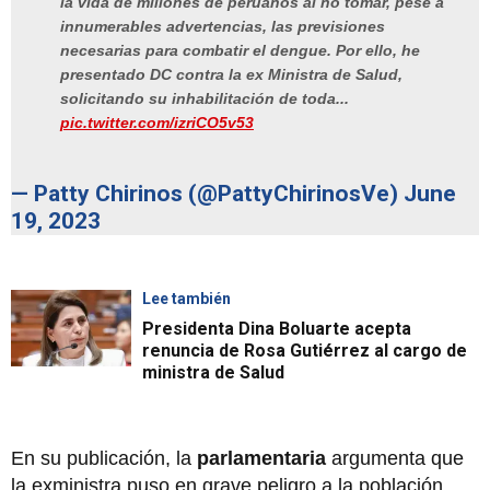
la vida de millones de peruanos al no tomar, pese a
innumerables advertencias, las previsiones
necesarias para combatir el dengue. Por ello, he
presentado DC contra la ex Ministra de Salud,
solicitando su inhabilitación de toda...
pic.twitter.com/izriCO5v53
— Patty Chirinos (@PattyChirinosVe)
June
19, 2023
Lee también
Presidenta Dina Boluarte acepta
renuncia de Rosa Gutiérrez al cargo de
ministra de Salud
En su publicación, la
parlamentaria
argumenta que
la exministra puso en grave peligro a la población