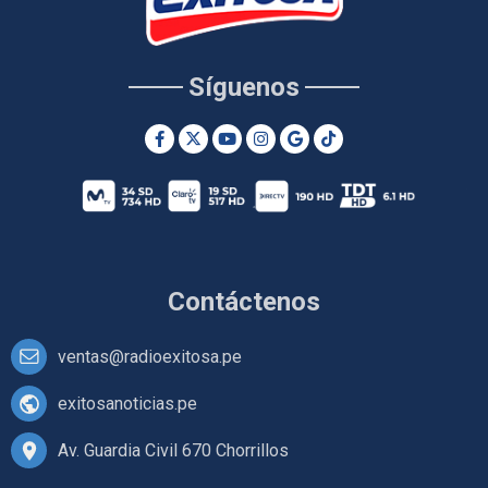
Síguenos
Contáctenos
ventas@radioexitosa.pe
exitosanoticias.pe
Av. Guardia Civil 670 Chorrillos