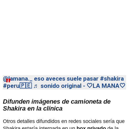
@lamana._
eso aveces suele pasar
#shakira
#peru🇵🇪
♬ sonido original - 🤍LA MANA🤍
Difunden imágenes de camioneta de
Shakira en la clínica
Otros detalles difundidos en redes sociales sería que
Shakira estaría internada en un
box privado
de la