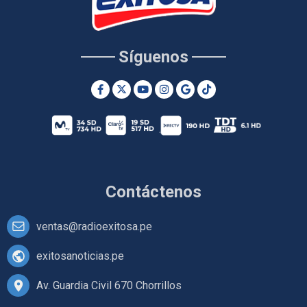
Síguenos
Contáctenos
ventas@radioexitosa.pe
exitosanoticias.pe
Av. Guardia Civil 670 Chorrillos